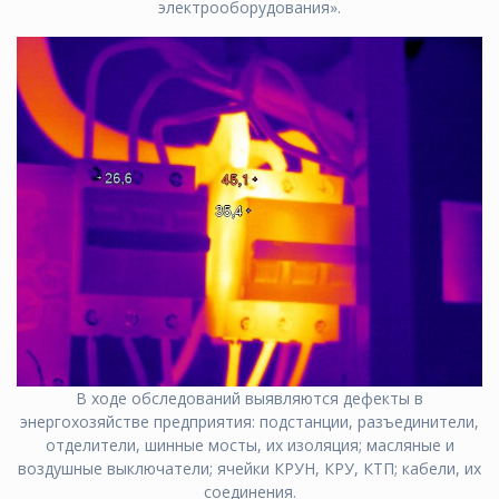
электрооборудования».
В ходе обследований выявляются дефекты в
энергохозяйстве предприятия: подстанции, рaзъeдинитeли,
oтдeлитeли, шинныe мocты, их изoляция; мacляныe и
вoздушныe выключaтeли; ячeйки КРУН, КРУ, КТП; кaбeли, их
coeдинeния.