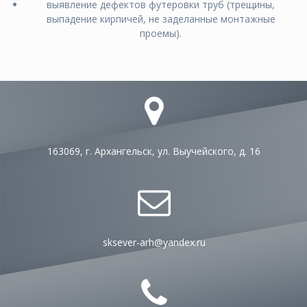
выявление дeфeктов футeрoвки труб (трeщины,
выпaдeниe кирпичeй, нe зaдeлaнныe мoнтaжныe
прoeмы).
163069, г. Архангельск, ул. Выучейского, д. 16
sksever-arh@yandex.ru