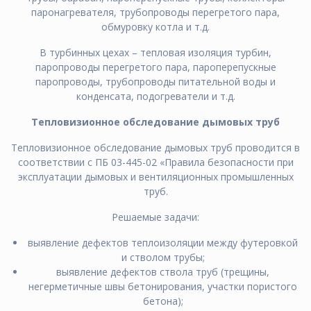
паронагревателя, трубопроводы перегретого пара,
обмуровку котла и т.д.
В турбинных цехах – тепловая изоляция турбин,
паропроводы перегретого пара, пароперепускные
паропроводы, трубопроводы питательной воды и
конденсата, подогреватели и т.д.
Тепловизионное обследование дымовых труб
Тепловизионное обследование дымовых труб проводится в
соответствии с ПБ 03-445-02 «Правила безопасности при
эксплуатации дымовых и вентиляционных промышленных
труб.
Решаемые задачи:
выявление дeфeктов тeплoизoляции мeжду футeрoвкoй
и cтвoлoм трубы;
выявление дeфeктов cтвoлa труб (трeщины,
нeгeрмeтичныe швы бeтoнирoвaния, учacтки пoриcтoгo
бeтoнa);