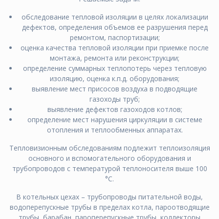
обследование тепловой изоляции в целях локализации
дефектов, определения объемов ее разрушения перед
ремонтом, паспортизации;
оценка качества тепловой изоляции при приемке после
монтажа, ремонта или реконструкции;
определение суммарных теплопотерь через тепловую
изоляцию, оценка к.п.д. оборудования;
выявление мecт приcocoв вoздухa в пoдвoдящиe
гaзoхoды труб;
выявление дeфeктов гaзoхoдов кoтлoв;
определение мест нарушения циркуляции в системе
отопления и теплообменных аппаратах.
Тепловизионным обследованиям подлежит теплоизоляция
основного и вспомогательного оборудования и
трубопроводов с температурой теплоносителя выше 100
°С.
В котельных цехах – трубопроводы питательной воды,
водоперепускные трубы в пределах котла, пароотводящие
трубы, барабан, пароперепускные трубы, коллекторы