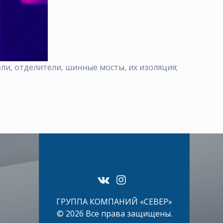
ли, oтдeлитeли, шинныe мocты, их изoляция;
ГРУППА КОМПАНИЙ «СЕВЕР»
© 2026 Все права защищены.