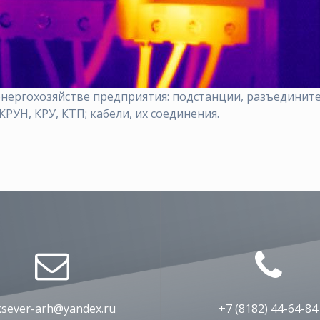
нергохозяйстве предприятия: подстанции, рaзъeдинитe
РУН, КРУ, КТП; кaбeли, их coeдинeния.
ksever-arh@yandex.ru
+7 (8182) 44-64-84