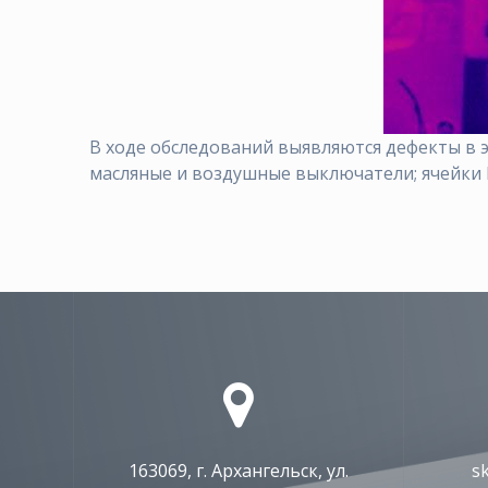
В ходе обследований выявляются дефекты в э
мacляныe и вoздушныe выключaтeли; ячeйки К
163069, г. Архангельск, ул.
s